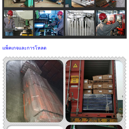
แพ็คเกจและการโหลด