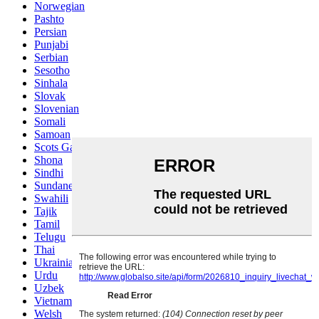
Norwegian
Pashto
Persian
Punjabi
Serbian
Sesotho
Sinhala
Slovak
Slovenian
Somali
Samoan
Scots Gaelic
Shona
Sindhi
Sundanese
Swahili
Tajik
Tamil
Telugu
Thai
Ukrainian
Urdu
Uzbek
Vietnamese
Welsh